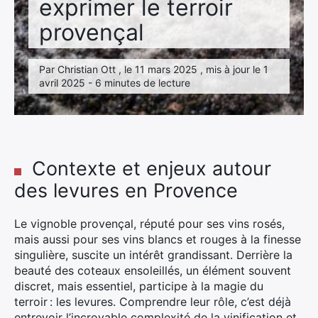
exprimer le terroir
Élément
Élément
de
de
provençal
menu
menu
Par Christian Ott , le 11 mars 2025 , mis à jour le 1
avril 2025 - 6 minutes de lecture
Contexte et enjeux autour
des levures en Provence
Le vignoble provençal, réputé pour ses vins rosés,
mais aussi pour ses vins blancs et rouges à la finesse
singulière, suscite un intérêt grandissant. Derrière la
beauté des coteaux ensoleillés, un élément souvent
discret, mais essentiel, participe à la magie du
terroir : les levures. Comprendre leur rôle, c’est déjà
entrevoir l’incroyable complexité de la vinification et