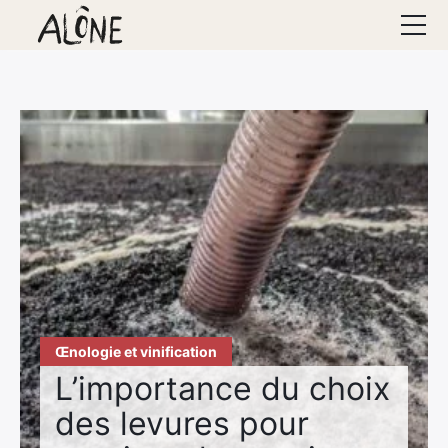
Accueil
Le domaine
Vins
Conseils
Hébergements
Séminaires
Contact
Œnologie et vinification
L’importance du choix
des levures pour