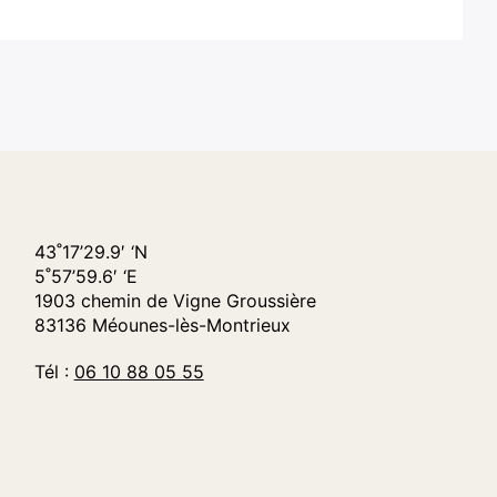
43˚17’29.9′ ‘N
5˚57’59.6′ ‘E
1903 chemin de Vigne Groussière
83136 Méounes-lès-Montrieux
Tél :
06 10 88 05 55