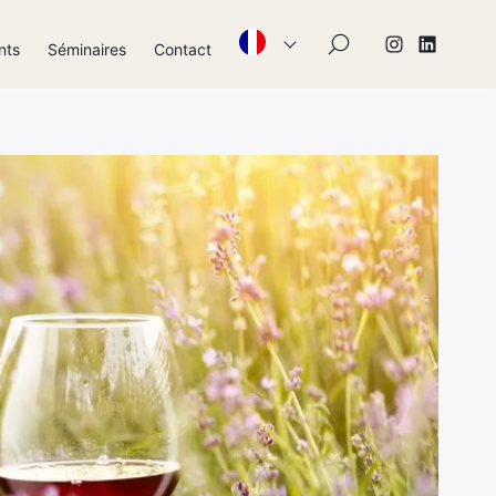
×
nts
Séminaires
Contact
Élément
Élément
de
de
menu
menu